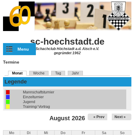
Direkt zum Inhalt
sc-hoechstadt.de
Menu
Schachclub Höchstadt a.d. Aisch e.V.
gegründet 1962
Termine
Monat
(aktiver Reiter)
Woche
Tag
Jahr
Haupt-Reiter
Legende
Mannschaftsturnier
Einzelturnier
Jugend
Training/ Vortrag
August 2026
« Prev
Next »
Mo
Di
Mi
Do
Fr
Sa
So