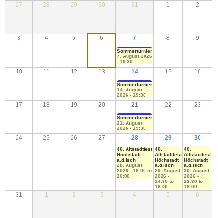
27
28
29
30
31
1
2
3
4
5
6
7
8
9
Sommerturnier
7. August 2026
- 19:30
10
11
12
13
14
15
16
Sommerturnier
14. August
2026 - 19:30
17
18
19
20
21
22
23
Sommerturnier
21. August
2026 - 19:30
24
25
26
27
28
29
30
40. Altstadtfest
40.
40.
Höchstadt
Altstadtfest
Altstadtfest
a.d.isch
Höchstadt
Höchstadt
28. August
a.d.isch
a.d.isch
2026 -
18:00
to
29. August
30. August
20:00
2026 -
2026 -
14:30
to
13:30
to
18:00
18:00
31
1
2
3
4
5
6