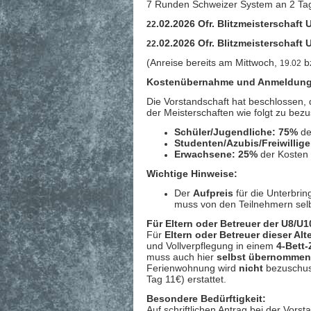
7 Runden Schweizer System an 2 Tage
.02.2026 Ofr. Blitzmeisterschaft
22
.02.2026 Ofr. Blitzmeisterschaft
22
(Anreise bereits am Mittwoch,
bz
19.02
Kostenübernahme und Anmeldung 
Die Vorstandschaft hat beschlossen, 
der Meisterschaften wie folgt zu bez
Schüler/Jugendliche:
75%
de
Studenten/Azubis/Freiwillig
Erwachsene:
25%
der Kosten 
Wichtige Hinweise:
Der
Aufpreis
für die Unterbrin
muss von den Teilnehmern se
Für Eltern oder Betreuer der U8/U1
Für
Eltern oder Betreuer dieser Al
und Vollverpflegung in einem
4-Bett
muss auch hier
selbst übernomme
Ferienwohnung wird
nicht
bezuschuss
Tag 11€) erstattet.
Besondere Bedürftigkeit:
Auf schriftlichen Antrag bei der Vors