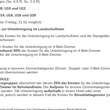
n (Sa: 4-5 R; So: 2-3 R)
 U8, U10 und U12
 U14, U16, U18 und U20
w. Freitag, 21.02 möglich)
zur Unterbringung im Landschulheim
die Kosten für die Unterbringung im Landschulheim und die Startgelder
uschussen:
r Kosten für die Unterbringung im 4-Bett-Zimmer
endienst
50%
der Kosten für die Unterbringung im 4-Bett-Zimmer
für die Unterbringung im 4-Bett-Zimmer
gung in teureren Zimmerkategorien (Einzel-, Doppel- oder 3-Bett-Zimm
lbst übernommen werden
0/U12:
tersgruppen
übernimmt der Verein
25% der Kosten
für die Unterbring
-Zimmer im Schulandheim.
Der
Aufpreis
für teurere Zimmerkategorie
n
werden. Die Unterbringung
außerhalb
in einem Hotel oder einer
t, jedoch werden in diesem Fall die Kosten für
Einzelmittagessen
(p
tandschaft können bei Vorliegen besonderer Bedürftigkeit