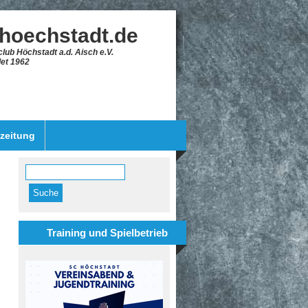
-hoechstadt.de
lub Höchstadt a.d. Aisch e.V.
et 1962
szeitung
Suche
Suchformular
Training und Spielbetrieb