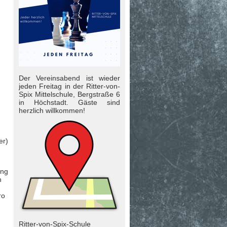
Der Vereinsabend ist wieder
jeden Freitag in der Ritter-von-
Spix Mittelschule, Bergstraße 6
in Höchstadt. Gäste sind
herzlich will­kom­men!
er)
ung
n
ro
Ritter-von-Spix-Schule