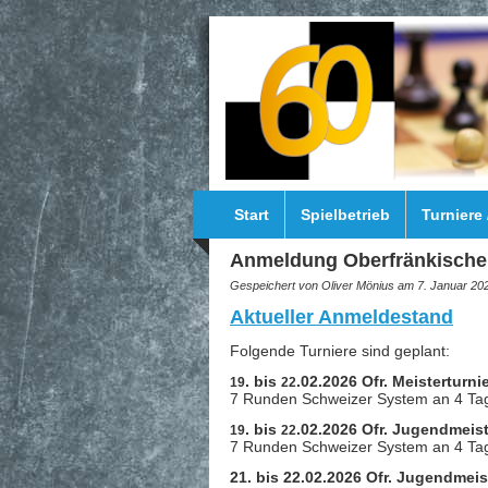
Direkt zum Inhalt
Start
Spielbetrieb
Turniere
Anmeldung Oberfränkische 
Gespeichert von
Oliver Mönius
am 7. Januar 202
Aktueller Anmeldestand
Folgende Turniere sind geplant:
. bis
.02.2026 Ofr. Meisterturni
19
22
7 Runden Schweizer System an 4 Tag
. bis
.02.2026 Ofr. Jugendmeis
19
22
7 Runden Schweizer System an 4 Tag
21. bis 22.02.2026 Ofr. Jugendmei