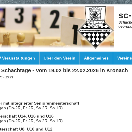
sc
Schachc
gegründ
 / Veranstaltungen
Über den Verein
Allgemeines
Verein
Schachtage - Vom 19.02 bis 22.02.2026 in Kronach
6 - 13:21
er mit integrierter Seniorenmeisterschaft
en (Do-2R, Fr 2R, Sa 2R, So 1R)
terschaft U14, U16 und U18
en (Do-2R, Fr 2R, Sa 2R, So 1R)
sterschaft U8, U10 und U12