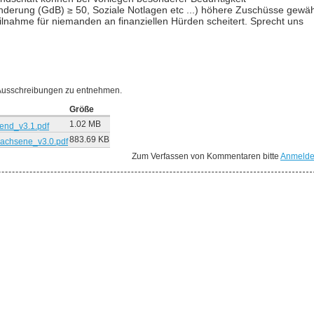
nderung (GdB) ≥ 50, Soziale Notlagen etc ...) höhere Zuschüsse gewäh
eilnahme für niemanden an finanziellen Hürden scheitert. Sprecht uns
 Ausschreibungen zu entnehmen.
Größe
1.02 MB
nd_v3.1.pdf
883.69 KB
achsene_v3.0.pdf
Zum Verfassen von Kommentaren bitte
Anmeld