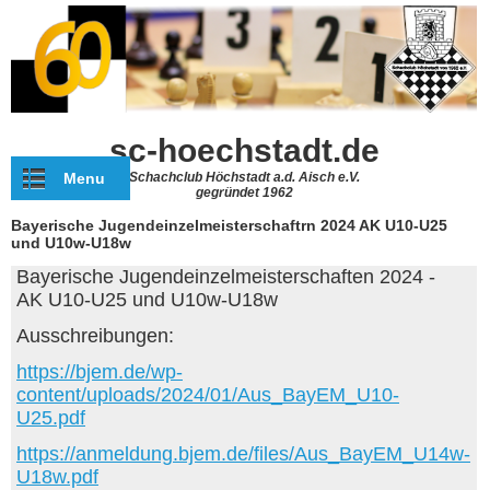
Direkt zum Inhalt
sc-hoechstadt.de
Menu
Schachclub Höchstadt a.d. Aisch e.V.
gegründet 1962
Bayerische Jugendeinzelmeisterschaftrn 2024 AK U10-U25
und U10w-U18w
Bayerische Jugendeinzelmeisterschaften 2024 -
AK U10-U25 und U10w-U18w
Ausschreibungen:
https://bjem.de/wp-
content/uploads/2024/01/Aus_BayEM_U10-
U25.pdf
https://anmeldung.bjem.de/files/Aus_BayEM_U14w-
U18w.pdf