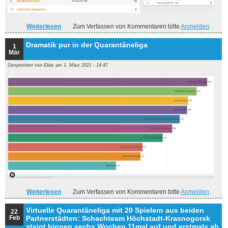
Weiterlesen
über Höchstadt-Kransogorsk gewinnt Freundschaftscup
Zum Verfassen von Kommentaren bitte
Anmelden
.
Dramatik pur in der Quarantäneliga
1
Mär
Gespeichert von
Elias
am 1. März 2021 - 14:47
Weiterlesen
über Dramatik pur in der Quarantäneliga
Zum Verfassen von Kommentaren bitte
Anmelden
.
Virtuelle Quarantäneliga mit 20 Spielern aus beiden
22
Feb
Partnerstädten: Schachteam Höchstadt-Krasnogorsk
steigt binnen sechs Wochen 11mal auf und erstmals ab