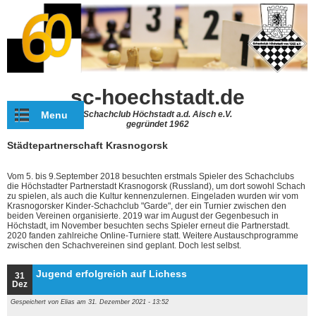
Direkt zum Inhalt
sc-hoechstadt.de
Menu
Schachclub Höchstadt a.d. Aisch e.V.
gegründet 1962
Städtepartnerschaft Krasnogorsk
Vom 5. bis 9.September 2018 besuchten erstmals Spieler des Schachclubs
die Höchstadter Partnerstadt Krasnogorsk (Russland), um dort sowohl Schach
zu spielen, als auch die Kultur kennenzulernen. Eingeladen wurden wir vom
Krasnogorsker Kinder-Schachclub "Garde", der ein Turnier zwischen den
beiden Vereinen organisierte. 2019 war im August der Gegenbesuch in
Höchstadt, im November besuchten sechs Spieler erneut die Partnerstadt.
2020 fanden zahlreiche Online-Turniere statt. Weitere Austauschprogramme
zwischen den Schachvereinen sind geplant. Doch lest selbst.
Jugend erfolgreich auf Lichess
31
Dez
Gespeichert von
Elias
am 31. Dezember 2021 - 13:52