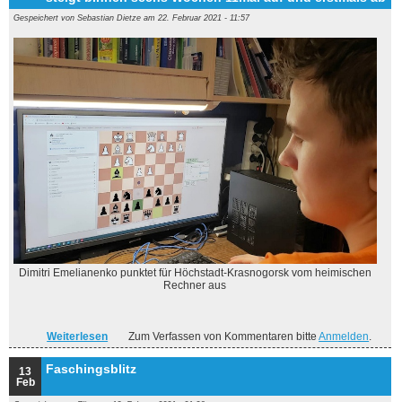
Gespeichert von
Sebastian Dietze
am 22. Februar 2021 - 11:57
Dimitri Emelianenko punktet für Höchstadt-Krasnogorsk vom heimischen
Rechner aus
Weiterlesen
über Virtuelle Quarantäneliga mit 20 Spielern aus beiden
Zum Verfassen von Kommentaren bitte
Anmelden
.
Partnerstädten: Schachteam Höchstadt-Krasnogorsk
steigt binnen sechs Wochen 11mal auf und erstmals ab
Faschingsblitz
13
Feb