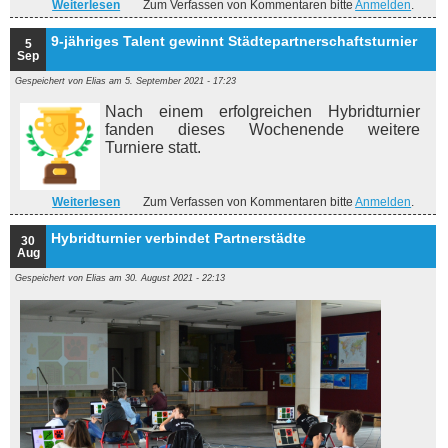
Weiterlesen
über 15 Jahre DRJA - mit Vortrag des Schachclubs
Zum Verfassen von Kommentaren bitte
Anmelden
.
9-jähriges Talent gewinnt Städtepartnerschaftsturnier
5
Sep
Gespeichert von
Elias
am 5. September 2021 - 17:23
Nach einem erfolgreichen Hybridturnier
fanden dieses Wochenende weitere
Turniere statt.
Weiterlesen
Zum Verfassen von Kommentaren bitte
über 9-jähriges Talent gewinnt
Anmelden
.
Städtepartnerschaftsturnier
Hybridturnier verbindet Partnerstädte
30
Aug
Gespeichert von
Elias
am 30. August 2021 - 22:13