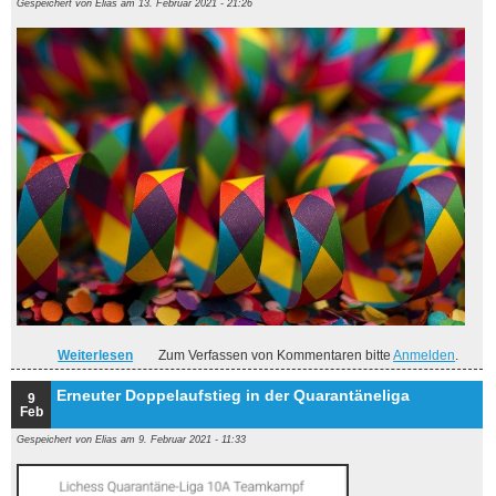
Gespeichert von
Elias
am 13. Februar 2021 - 21:26
Weiterlesen
über Faschingsblitz
Zum Verfassen von Kommentaren bitte
Anmelden
.
Erneuter Doppelaufstieg in der Quarantäneliga
9
Feb
Gespeichert von
Elias
am 9. Februar 2021 - 11:33