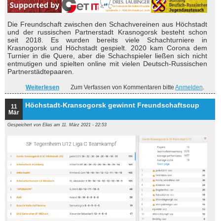
Die Freundschaft zwischen den Schachvereinen aus Höchstadt
und der russischen Partnerstadt Krasnogorsk besteht schon
seit 2018. Es wurden bereits viele Schachturniere in
Krasnogorsk und Höchstadt gespielt. 2020 kam Corona dem
Turnier in die Quere, aber die Schachspieler ließen sich nicht
entmutigen und spielten online mit vielen Deutsch-Russischen
Partnerstädtepaaren.
Weiterlesen
über Deutsch-Russische Schachturniere trotzen der
Zum Verfassen von Kommentaren bitte
Anmelden
.
Pandemie
Höchstadt-Kransogorsk gewinnt Freundschaftscup
11
Mär
Gespeichert von
Elias
am 11. März 2021 - 22:53