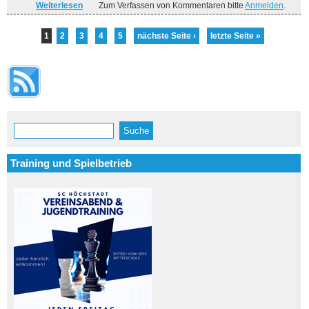
Weiterlesen
über Erneuter Doppelaufstieg in der Quarantäneliga
Zum Verfassen von Kommentaren bitte
Anmelden
.
Seiten
1
2
3
4
5
nächste Seite ›
letzte Seite »
Suche
Suchformular
Training und Spielbetrieb