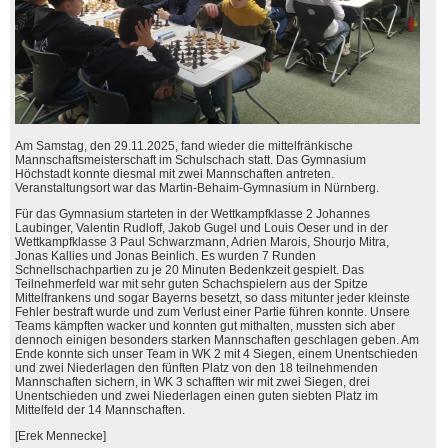
Am Samstag, den 29.11.2025, fand wieder die mittelfränkische
Mannschaftsmeisterschaft im Schulschach statt. Das Gymnasium
Höchstadt konnte diesmal mit zwei Mannschaften antreten.
Veranstaltungsort war das Martin-Behaim-Gymnasium in Nürnberg.
Für das Gymnasium starteten in der Wettkampfklasse 2 Johannes
Laubinger, Valentin Rudloff, Jakob Gugel und Louis Oeser und in der
Wettkampfklasse 3 Paul Schwarzmann, Adrien Marois, Shourjo Mitra,
Jonas Kallies und Jonas Beinlich. Es wurden 7 Runden
Schnellschachpartien zu je 20 Minuten Bedenkzeit gespielt. Das
Teilnehmerfeld war mit sehr guten Schachspielern aus der Spitze
Mittelfrankens und sogar Bayerns besetzt, so dass mitunter jeder kleinste
Fehler bestraft wurde und zum Verlust einer Partie führen konnte. Unsere
Teams kämpften wacker und konnten gut mithalten, mussten sich aber
dennoch einigen besonders starken Mannschaften geschlagen geben. Am
Ende konnte sich unser Team in WK 2 mit 4 Siegen, einem Unentschieden
und zwei Niederlagen den fünften Platz von den 18 teilnehmenden
Mannschaften sichern, in WK 3 schafften wir mit zwei Siegen, drei
Unentschieden und zwei Niederlagen einen guten siebten Platz im
Mittelfeld der 14 Mannschaften.
[Erek Mennecke]