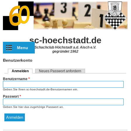
Direkt zum Inhalt
sc-hoechstadt.de
Menu
Schachclub Höchstadt a.d. Aisch e.V.
gegründet 1962
Benutzerkonto
Anmelden
(aktiver Reiter)
Neues Passwort anfordern
Haupt-Reiter
Benutzername
*
Geben Sie Ihren sc-hoechstadt.de-Benutzernamen ein.
Passwort
*
Geben Sie hier das zugehörige Passwort an.