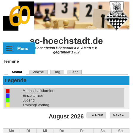
Direkt zum Inhalt
sc-hoechstadt.de
Menu
Schachclub Höchstadt a.d. Aisch e.V.
gegründet 1962
Termine
Monat
(aktiver Reiter)
Woche
Tag
Jahr
Haupt-Reiter
Legende
Mannschaftsturnier
Einzelturnier
Jugend
Training/ Vortrag
August 2026
« Prev
Next »
Mo
Di
Mi
Do
Fr
Sa
So