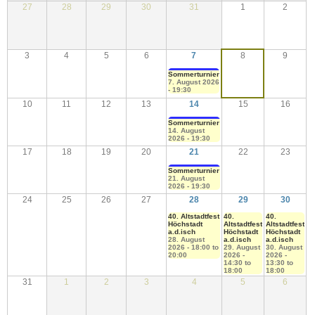
27
28
29
30
31
1
2
3
4
5
6
7
8
9
Sommerturnier
7. August 2026
- 19:30
10
11
12
13
14
15
16
Sommerturnier
14. August
2026 - 19:30
17
18
19
20
21
22
23
Sommerturnier
21. August
2026 - 19:30
24
25
26
27
28
29
30
40. Altstadtfest
40.
40.
Höchstadt
Altstadtfest
Altstadtfest
a.d.isch
Höchstadt
Höchstadt
28. August
a.d.isch
a.d.isch
2026 -
18:00
to
29. August
30. August
20:00
2026 -
2026 -
14:30
to
13:30
to
18:00
18:00
31
1
2
3
4
5
6