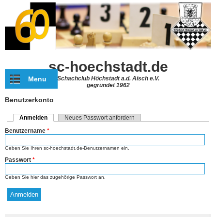
Direkt zum Inhalt
sc-hoechstadt.de
Menu
Schachclub Höchstadt a.d. Aisch e.V.
gegründet 1962
Benutzerkonto
Anmelden
(aktiver Reiter)
Neues Passwort anfordern
Haupt-Reiter
Benutzername
*
Geben Sie Ihren sc-hoechstadt.de-Benutzernamen ein.
Passwort
*
Geben Sie hier das zugehörige Passwort an.