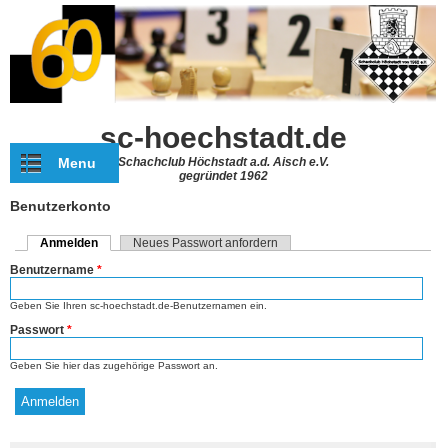
Direkt zum Inhalt
sc-hoechstadt.de
Menu
Schachclub Höchstadt a.d. Aisch e.V.
gegründet 1962
Benutzerkonto
Anmelden
(aktiver Reiter)
Neues Passwort anfordern
Haupt-Reiter
Benutzername
*
Geben Sie Ihren sc-hoechstadt.de-Benutzernamen ein.
Passwort
*
Geben Sie hier das zugehörige Passwort an.