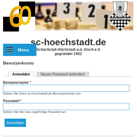
Direkt zum Inhalt
sc-hoechstadt.de
Menu
Schachclub Höchstadt a.d. Aisch e.V.
gegründet 1962
Benutzerkonto
Anmelden
(aktiver Reiter)
Neues Passwort anfordern
Haupt-Reiter
Benutzername
*
Geben Sie Ihren sc-hoechstadt.de-Benutzernamen ein.
Passwort
*
Geben Sie hier das zugehörige Passwort an.