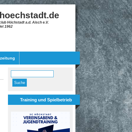
-hoechstadt.de
lub Höchstadt a.d. Aisch e.V.
et 1962
szeitung
Suche
Suchformular
Training und Spielbetrieb