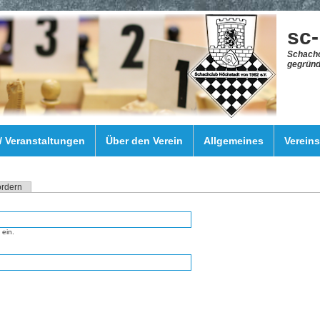
sc
Schachc
gegründ
 / Veranstaltungen
Über den Verein
Allgemeines
Verein
ordern
ein.