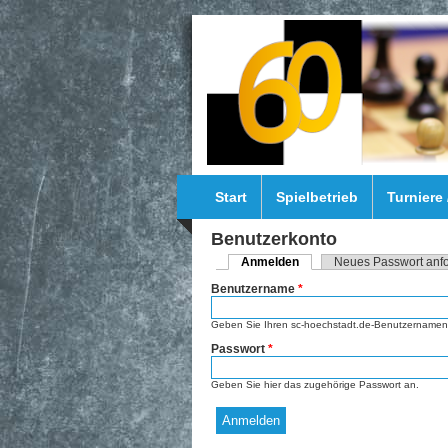
Direkt zum Inhalt
Start
Spielbetrieb
Turniere
Benutzerkonto
Anmelden
(aktiver Reiter)
Neues Passwort anf
Haupt-Reiter
Benutzername
*
Geben Sie Ihren sc-hoechstadt.de-Benutzernamen 
Passwort
*
Geben Sie hier das zugehörige Passwort an.